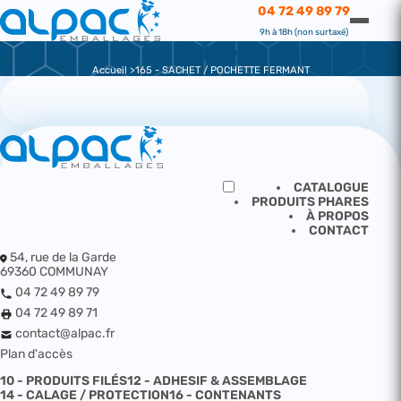
CATALOGUE
04 72 49 89 79
165 - SACHET / POCHETTE
9h à 18h (non surtaxé)
FERMANT
Accueil
165 - SACHET / POCHETTE FERMANT
CATALOGUE
PRODUITS PHARES
À PROPOS
CONTACT
54, rue de la Garde
69360 COMMUNAY
04 72 49 89 79
04 72 49 89 71
contact@alpac.fr
Plan d'accès
10 - PRODUITS FILÉS
12 - ADHESIF & ASSEMBLAGE
14 - CALAGE / PROTECTION
16 - CONTENANTS