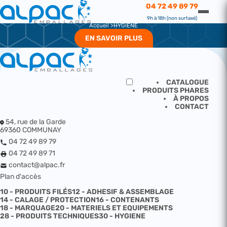
HYGIENE
04 72 49 89 79
HYGIENE
9h à 18h (non surtaxé)
Accueil
HYGIENE
EN SAVOIR PLUS
CATALOGUE
PRODUITS PHARES
À PROPOS
CONTACT
54, rue de la Garde
69360 COMMUNAY
04 72 49 89 79
04 72 49 89 71
contact@alpac.fr
Plan d'accès
10 - PRODUITS FILÉS
12 - ADHESIF & ASSEMBLAGE
14 - CALAGE / PROTECTION
16 - CONTENANTS
18 - MARQUAGE
20 - MATERIELS ET EQUIPEMENTS
28 - PRODUITS TECHNIQUES
30 - HYGIENE