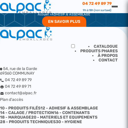
ADHESIF & ASSEMBLAGE
04 72 49 89 79
ADHESIF & ASSEMBLAGE
9h à 18h (non surtaxé)
Accueil
ADHESIF & ASSEMBLAGE
EN SAVOIR PLUS
CATALOGUE
PRODUITS PHARES
À PROPOS
CONTACT
54, rue de la Garde
69360 COMMUNAY
04 72 49 89 79
04 72 49 89 71
contact@alpac.fr
Plan d'accès
10 - PRODUITS FILÉS
12 - ADHESIF & ASSEMBLAGE
14 - CALAGE / PROTECTION
16 - CONTENANTS
18 - MARQUAGE
20 - MATERIELS ET EQUIPEMENTS
28 - PRODUITS TECHNIQUES
30 - HYGIENE