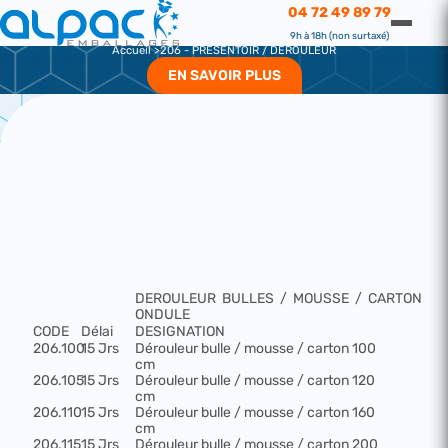
206 - PRESENTOIR / DEROULEUR
04 72 49 89 79
206 - PRESENTOIR / DEROULEUR
9h à 18h (non surtaxé)
Accueil
206 - PRESENTOIR / DEROULEUR
EN SAVOIR PLUS
DEROULEUR
BULLES
/
MOUSSE
/
CARTON
ONDULE
CODE
Délai
DESIGNATION
206.100
15 Jrs
Dérouleur bulle / mousse / carton 100
cm
206.105
15 Jrs
Dérouleur bulle / mousse / carton 120
cm
206.110
15 Jrs
Dérouleur bulle / mousse / carton 160
cm
206.115
15 Jrs
Dérouleur bulle / mousse / carton 200