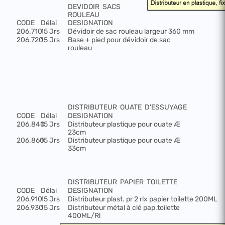
DEVIDOIR
SACS
ROULEAU
CODE
Délai
DESIGNATION
206.710
15 Jrs
Dévidoir de sac rouleau largeur 360 mm
206.720
15 Jrs
Base + pied pour dévidoir de sac
rouleau
DISTRIBUTEUR
OUATE
D'ESSUYAGE
CODE
Délai
DESIGNATION
206.840
15 Jrs
Distributeur plastique pour ouate
Æ
23cm
206.860
15 Jrs
Distributeur plastique pour ouate
Æ
33cm
DISTRIBUTEUR
PAPIER
TOILETTE
CODE
Délai
DESIGNATION
206.910
15 Jrs
Distributeur plast. pr 2 rlx papier toilette 200ML
206.930
15 Jrs
Distributeur métal à clé pap.toilette
400ML/Rl