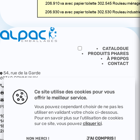
CATALOGUE
PRODUITS PHARES
À PROPOS
CONTACT
54, rue de la Garde
69360 COMMUNAY
04 72 49 89 79
Ce site utilise des cookies pour vous
04 72 49 89 71
offrir le meilleur service.
contact@alpac.fr
Plan d'accès
Vous pouvez cependant choisir de ne pas les
utiliser en validant votre choix ci-dessous.
10 - PRODUITS FILÉS
12 - ADHESIF & ASSEMBLAGE
Pour en savoir plus sur l'utilisation de cookies
14 - CALAGE / PROTECTION
16 - CONTENANTS
sur ce site, vous pouvez
cliquer ici
.
18 - MARQUAGE
20 - MATERIELS ET EQUIPEMENTS
28 - PRODUITS TECHNIQUES
30 - HYGIENE
J'AI COMPRIS !
NON MERCI !
Mentions légales
Plan du site
Protection des données
Utilisation des cookies