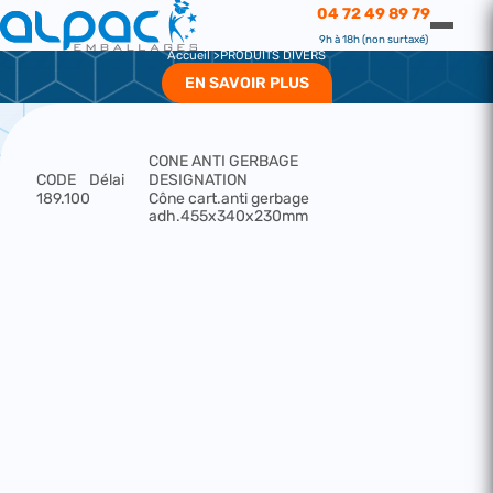
PRODUITS DIVERS
04 72 49 89 79
PRODUITS DIVERS
9h à 18h (non surtaxé)
Accueil
PRODUITS DIVERS
EN SAVOIR PLUS
CONE ANTI GERBAGE
CODE
Délai
DESIGNATION
189.100
Cône cart.anti gerbage
adh.455x340x230mm