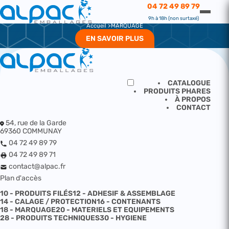
MARQUAGE
04 72 49 89 79
MARQUAGE
9h à 18h (non surtaxé)
Accueil
MARQUAGE
EN SAVOIR PLUS
CATALOGUE
PRODUITS PHARES
À PROPOS
CONTACT
54, rue de la Garde
69360 COMMUNAY
04 72 49 89 79
04 72 49 89 71
contact@alpac.fr
Plan d'accès
10 - PRODUITS FILÉS
12 - ADHESIF & ASSEMBLAGE
14 - CALAGE / PROTECTION
16 - CONTENANTS
18 - MARQUAGE
20 - MATERIELS ET EQUIPEMENTS
28 - PRODUITS TECHNIQUES
30 - HYGIENE