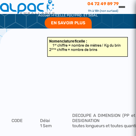
FICELLE POLYPRO. ET SISAL
04 72 49 89 79
FICELLE POLYPRO. ET SISAL
9h à 18h (non surtaxé)
Accueil
FICELLE POLYPRO. ET SISAL
EN SAVOIR PLUS
DECOUPE
A
DIMENSION
(PP
et
CODE
Délai
DESIGNATION
1 Sem
toutes longueurs et toutes quant