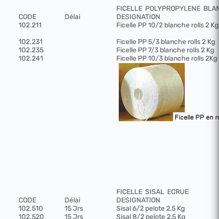
FICELLE
POLYPROPYLENE
BLA
CODE
Délai
DESIGNATION
102.211
Ficelle PP 10/2 blanche rolls 2 Kg
102.231
Ficelle PP 5/3 blanche rolls 2 Kg
102.235
Ficelle PP 7/3 blanche rolls 2 Kg
102.241
Ficelle PP 10/3 blanche rolls 2Kg
FICELLE
SISAL
ECRUE
CODE
Délai
DESIGNATION
102.510
15 Jrs
Sisal 6/2 pelote 2,5 Kg
102.520
15 Jrs
Sisal 8/2 pelote 2,5 Kg