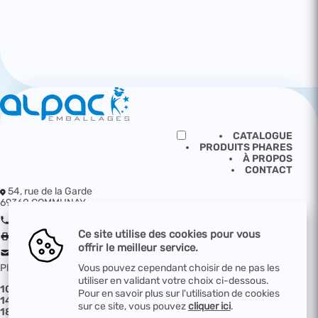
CATALOGUE
PRODUITS PHARES
À PROPOS
CONTACT
54, rue de la Garde
69360 COMMUNAY
04 72 49 89 79
Ce site utilise des cookies pour vous
04 72 49 89 71
offrir le meilleur service.
contact@alpac.fr
Plan d'accès
Vous pouvez cependant choisir de ne pas les
utiliser en validant votre choix ci-dessous.
10 - PRODUITS FILÉS
12 - ADHESIF & ASSEMBLAGE
Pour en savoir plus sur l'utilisation de cookies
14 - CALAGE / PROTECTION
16 - CONTENANTS
sur ce site, vous pouvez
cliquer ici
.
18 - MARQUAGE
20 - MATERIELS ET EQUIPEMENTS