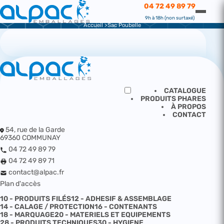
CATALOGUE
04 72 49 89 79
SAC POUBELLE
9h à 18h (non surtaxé)
Accueil
Sac Poubelle
CATALOGUE
PRODUITS PHARES
À PROPOS
CONTACT
54, rue de la Garde
69360 COMMUNAY
04 72 49 89 79
04 72 49 89 71
contact@alpac.fr
Plan d'accès
10 - PRODUITS FILÉS
12 - ADHESIF & ASSEMBLAGE
14 - CALAGE / PROTECTION
16 - CONTENANTS
18 - MARQUAGE
20 - MATERIELS ET EQUIPEMENTS
28 - PRODUITS TECHNIQUES
30 - HYGIENE