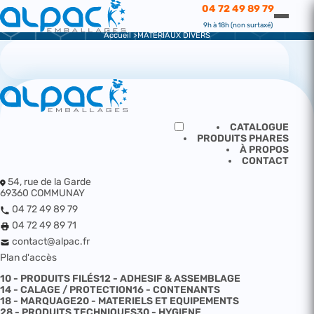
CATALOGUE
04 72 49 89 79
MATERIAUX DIVERS
9h à 18h (non surtaxé)
Accueil
MATERIAUX DIVERS
CATALOGUE
PRODUITS PHARES
À PROPOS
CONTACT
54, rue de la Garde
69360 COMMUNAY
04 72 49 89 79
04 72 49 89 71
contact@alpac.fr
Plan d'accès
10 - PRODUITS FILÉS
12 - ADHESIF & ASSEMBLAGE
14 - CALAGE / PROTECTION
16 - CONTENANTS
18 - MARQUAGE
20 - MATERIELS ET EQUIPEMENTS
28 - PRODUITS TECHNIQUES
30 - HYGIENE