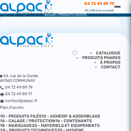
CATALOGUE
04 72 49 89 79
PRODUITS DIVERS
9h à 18h (non surtaxé)
Accueil
PRODUITS DIVERS
CATALOGUE
PRODUITS PHARES
À PROPOS
CONTACT
54, rue de la Garde
69360 COMMUNAY
04 72 49 89 79
04 72 49 89 71
contact@alpac.fr
Plan d'accès
10 - PRODUITS FILÉS
12 - ADHESIF & ASSEMBLAGE
14 - CALAGE / PROTECTION
16 - CONTENANTS
18 - MARQUAGE
20 - MATERIELS ET EQUIPEMENTS
28 - PRODUITS TECHNIQUES
30 - HYGIENE