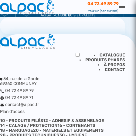
CATALOGUE
04 72 49 89 79
CAISSE BOIS ET PALETTE
9h à 18h (non surtaxé)
Accueil
CAISSE BOIS ET PALETTE
CATALOGUE
PRODUITS PHARES
À PROPOS
CONTACT
54, rue de la Garde
69360 COMMUNAY
04 72 49 89 79
04 72 49 89 71
contact@alpac.fr
Plan d'accès
10 - PRODUITS FILÉS
12 - ADHESIF & ASSEMBLAGE
14 - CALAGE / PROTECTION
16 - CONTENANTS
18 - MARQUAGE
20 - MATERIELS ET EQUIPEMENTS
28 - PRODUITS TECHNIQUES
30 - HYGIENE