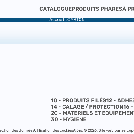
CATALOGUE
CARTON
CATALOGUE
PRODUITS PHARES
À P
Accueil
CARTON
10 - PRODUITS FILÉS
12 - ADH
14 - CALAGE / PROTECTION
16 
20 - MATERIELS ET EQUIPEME
30 - HYGIENE
ection des données
Utilisation des cookies
Alpac © 2026
.
Site web par serco